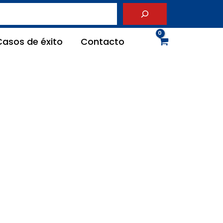
Casos de éxito
Contacto
UA 206-X
MESA 800×240 SAIM ANTIGUA 206-X