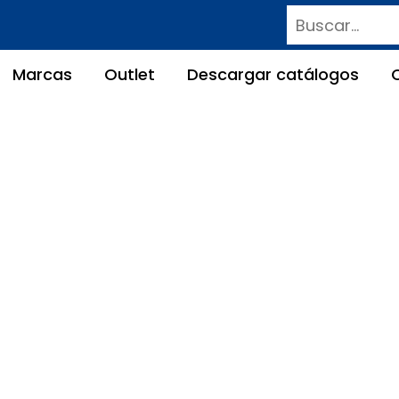
Buscar
Marcas
Outlet
Descargar catálogos
 800×240 SAIM ANTIG
 herramienta
»
Mesas de Coordenadas Sin Usar
» 25 