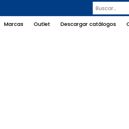
Buscar
Marcas
Outlet
Descargar catálogos
TORNO CNC iKC4
10 Tornos Metal Manuales y CNC
»
3 Tornos CNC
» TOR