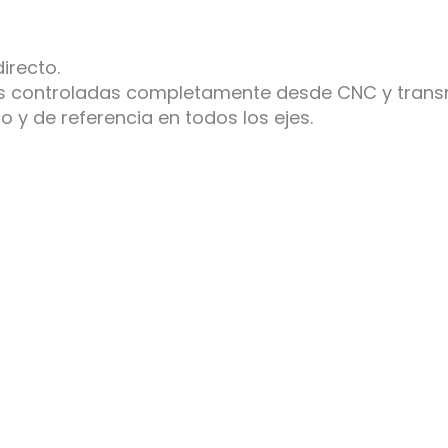
irecto.
es controladas completamente desde CNC y transmi
do y de referencia en todos los ejes.
ambién te recomendam