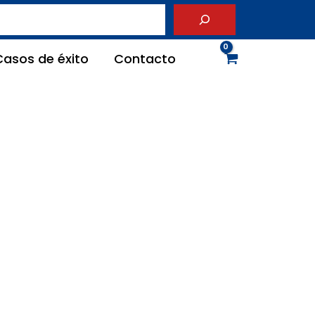
Casos de éxito
Contacto
 XYZ SLV
» Fresadora de TORRETA Manual XYZ SLV