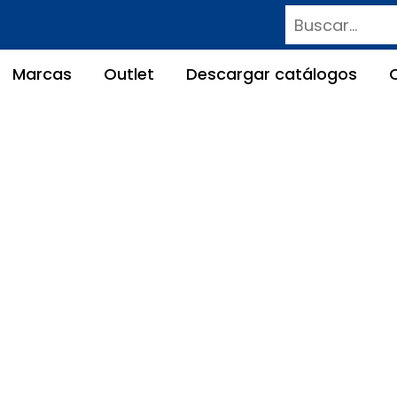
Buscar
Marcas
Outlet
Descargar catálogos
ra de TORRETA Manual
e Mecanizado de Metal
»
1 Fresadoras convencionales