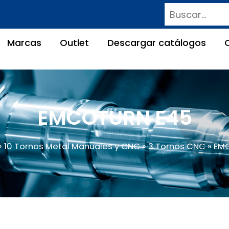
Buscar
Marcas
Outlet
Descargar catálogos
EMCOTURN E45
»
10 Tornos Metal Manuales y CNC
»
3 Tornos CNC
» EM