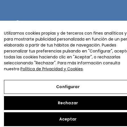
Utilizamos cookies propias y de terceros con fines analíticos y
para mostrarte publicidad personalizada en función de un perf
elaborado a partir de tus hábitos de navegación. Puedes
personalizar tus preferencias pulsando en "Configurar", acept
Copyright © 2026 Orpi S.L
todas las cookies haciendo clic en "Aceptar", o rechazarlas
seleccionando "Rechazar". Para más información consulta
nuestra
Política de Privacidad y Cookies
.
Aviso Legal
Política de Privacidad y Cookies
Configurar
Condiciones de compra
Configurar
Rechazar
Aceptar