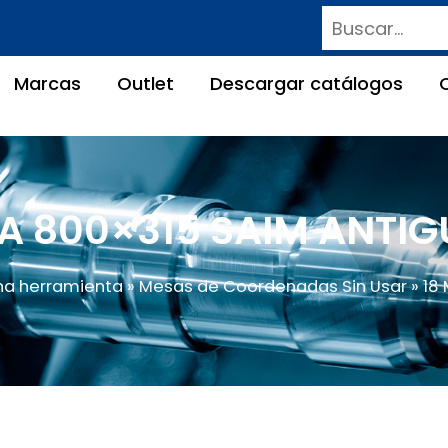
Buscar
Marcas
Outlet
Descargar catálogos
SA 800×315 SAIM ANTIG
na herramienta
»
Mesas de Coordenadas Sin Usar
» 18