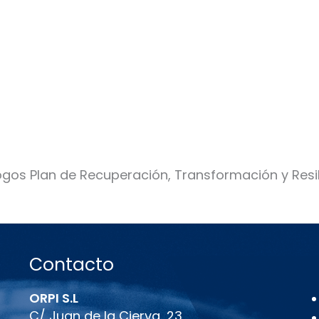
Contacto
ORPI S.L
C/ Juan de la Cierva, 23,