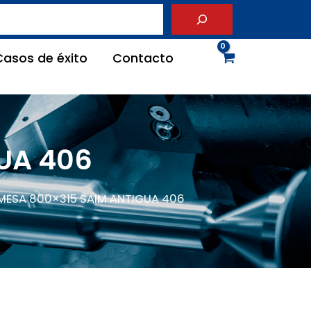
Casos de éxito
Contacto
UA 406
 MESA 800×315 SAIM ANTIGUA 406