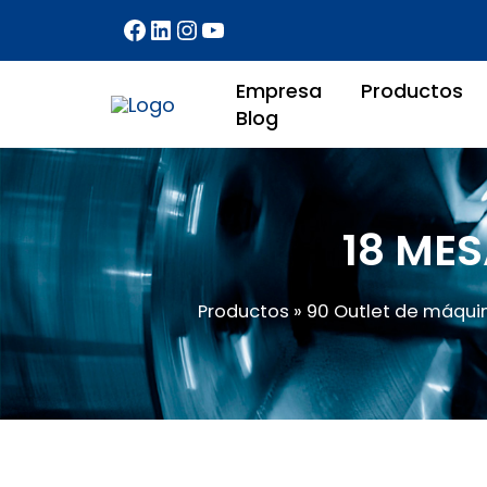
Ir
al
contenido
Empresa
Productos
Blog
18 ME
Productos
»
90 Outlet de máqui